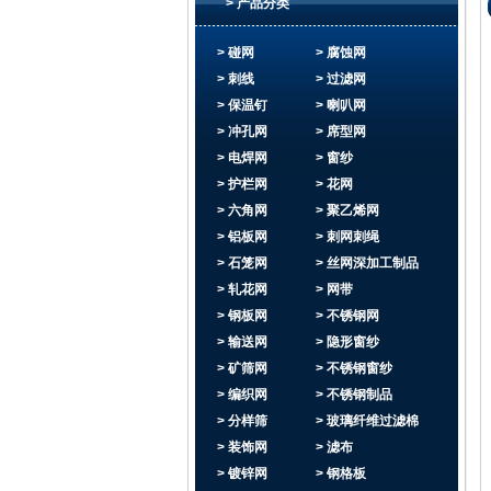
> 产品分类
> 碰网
> 腐蚀网
> 刺线
> 过滤网
> 保温钉
> 喇叭网
> 冲孔网
> 席型网
> 电焊网
> 窗纱
> 护栏网
> 花网
> 六角网
> 聚乙烯网
> 铝板网
> 刺网刺绳
> 石笼网
> 丝网深加工制品
> 轧花网
> 网带
> 钢板网
> 不锈钢网
> 输送网
> 隐形窗纱
> 矿筛网
> 不锈钢窗纱
> 编织网
> 不锈钢制品
> 分样筛
> 玻璃纤维过滤棉
> 装饰网
> 滤布
> 镀锌网
> 钢格板