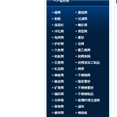
> 产品分类
> 碰网
> 腐蚀网
> 刺线
> 过滤网
> 保温钉
> 喇叭网
> 冲孔网
> 席型网
> 电焊网
> 窗纱
> 护栏网
> 花网
> 六角网
> 聚乙烯网
> 铝板网
> 刺网刺绳
> 石笼网
> 丝网深加工制品
> 轧花网
> 网带
> 钢板网
> 不锈钢网
> 输送网
> 隐形窗纱
> 矿筛网
> 不锈钢窗纱
> 编织网
> 不锈钢制品
> 分样筛
> 玻璃纤维过滤棉
> 装饰网
> 滤布
> 镀锌网
> 钢格板