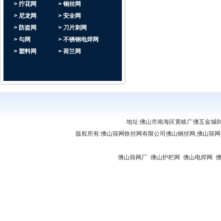
> 拧花网
> 铜丝网
> 尼龙网
> 安全网
> 防盗网
> 刀片刺网
> 勾网
> 不锈钢电焊网
> 塑料网
> 荷兰网
地址:佛山市南海区黄岐广佛五金城888座6
版权所有:
佛山筛网铁丝网有限公司
佛山钢丝网,佛山筛网
链接:
佛山复印机出租
|
肇庆复印机租赁
|
佛山贷款
|
佛山复印机出租
|
清远复印机出租
屏
|
佛山开锁公司
|
佛山开锁
|
办公屏风厂家
|
佛山筛网厂
|
佛山护栏网
|
佛山电焊网
|