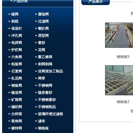
> 产品分类
产品展示
> 碰网
> 腐蚀网
> 刺线
> 过滤网
> 保温钉
> 喇叭网
> 冲孔网
> 席型网
> 电焊网
> 窗纱
> 护栏网
> 花网
钢格板5
> 六角网
> 聚乙烯网
> 铝板网
> 刺网刺绳
> 石笼网
> 丝网深加工制品
> 轧花网
> 网带
> 钢板网
> 不锈钢网
> 输送网
> 隐形窗纱
> 矿筛网
> 不锈钢窗纱
钢格板2
> 编织网
> 不锈钢制品
> 分样筛
> 玻璃纤维过滤棉
> 装饰网
> 滤布
> 镀锌网
> 钢格板