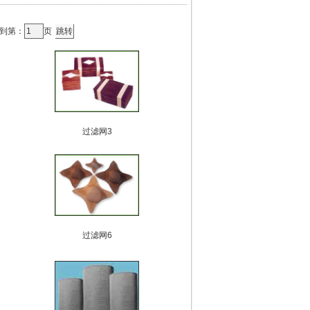
转到第：
页
过滤网3
过滤网6