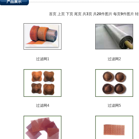
产品展示
首页
上页
下页
尾页
共
3
页 共
20
件图片 每页
9
件图片 
过滤网1
过滤网2
过滤网4
过滤网5