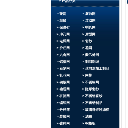
> 产品分类
> 碰网
> 腐蚀网
> 刺线
> 过滤网
> 保温钉
> 喇叭网
> 冲孔网
> 席型网
> 电焊网
> 窗纱
> 护栏网
> 花网
> 六角网
> 聚乙烯网
> 铝板网
> 刺网刺绳
> 石笼网
> 丝网深加工制品
> 轧花网
> 网带
> 钢板网
> 不锈钢网
> 输送网
> 隐形窗纱
> 矿筛网
> 不锈钢窗纱
> 编织网
> 不锈钢制品
> 分样筛
> 玻璃纤维过滤棉
> 装饰网
> 滤布
> 镀锌网
> 钢格板