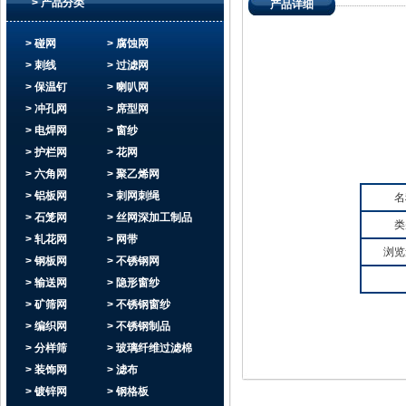
> 产品分类
产品详细
> 碰网
> 腐蚀网
> 刺线
> 过滤网
> 保温钉
> 喇叭网
> 冲孔网
> 席型网
> 电焊网
> 窗纱
> 护栏网
> 花网
> 六角网
> 聚乙烯网
> 铝板网
> 刺网刺绳
名
> 石笼网
> 丝网深加工制品
类
> 轧花网
> 网带
浏览
> 钢板网
> 不锈钢网
> 输送网
> 隐形窗纱
> 矿筛网
> 不锈钢窗纱
> 编织网
> 不锈钢制品
> 分样筛
> 玻璃纤维过滤棉
> 装饰网
> 滤布
> 镀锌网
> 钢格板