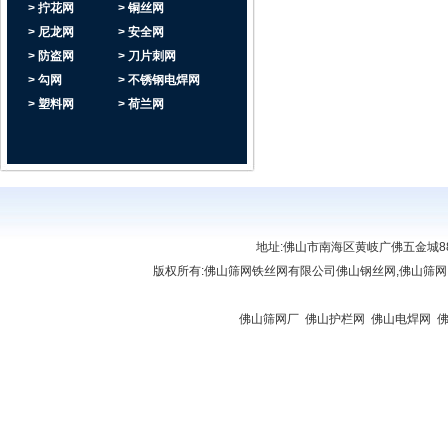
> 拧花网
> 铜丝网
> 尼龙网
> 安全网
> 防盗网
> 刀片刺网
> 勾网
> 不锈钢电焊网
> 塑料网
> 荷兰网
地址:佛山市南海区黄岐广佛五金城888座6
版权所有:
佛山筛网铁丝网有限公司
佛山钢丝网,佛山筛网
链接:
佛山复印机出租
|
肇庆复印机租赁
|
佛山贷款
|
佛山复印机出租
|
清远复印机出租
屏
|
佛山开锁公司
|
佛山开锁
|
办公屏风厂家
|
佛山筛网厂
|
佛山护栏网
|
佛山电焊网
|