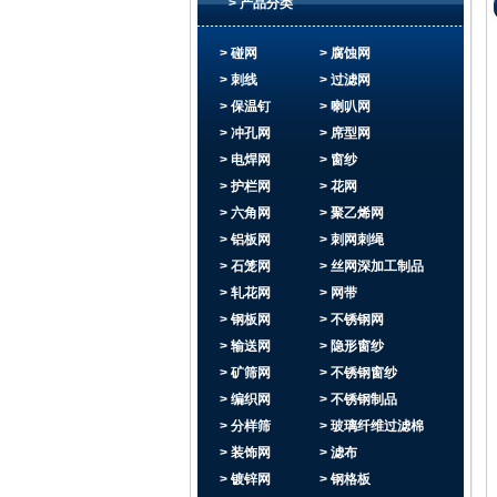
> 产品分类
> 碰网
> 腐蚀网
> 刺线
> 过滤网
> 保温钉
> 喇叭网
> 冲孔网
> 席型网
> 电焊网
> 窗纱
> 护栏网
> 花网
> 六角网
> 聚乙烯网
> 铝板网
> 刺网刺绳
> 石笼网
> 丝网深加工制品
> 轧花网
> 网带
> 钢板网
> 不锈钢网
> 输送网
> 隐形窗纱
> 矿筛网
> 不锈钢窗纱
> 编织网
> 不锈钢制品
> 分样筛
> 玻璃纤维过滤棉
> 装饰网
> 滤布
> 镀锌网
> 钢格板