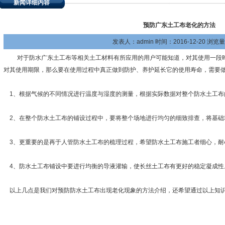
新闻详细内容
预防广东土工布老化的方法
发表人：admin 时间：2016-12-20 浏览量
对于防水广东土工布等相关土工材料有所应用的用户可能知道，对其使用一段时
对其使用期限，那么要在使用过程中真正做到防护、养护延长它的使用寿命，需要
1、根据气候的不同情况进行温度与湿度的测量，根据实际数据对整个防水土工布
2、在整个防水土工布的铺设过程中，要将整个场地进行均匀的细致排查，将基础
3、更重要的是再于人管防水土工布的梳理过程，希望防水土工布施工者细心，耐
4、防水土工布铺设中要进行均衡的导液灌输，使长丝土工布有更好的稳定凝成
以上几点是我们对预防防水土工布出现老化现象的方法介绍，还希望通过以上知识